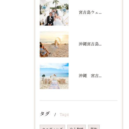
宮古島ウェディングは安いって本当？
沖縄宮古島で叶える｜輝く夕陽のもとでサンセットウェディング/Make your dream come true in Miyakojima, Okinawa | Sunset wedding under the shining sun
沖縄 宮古島｜美しい海でビーチ挙式｜憧れのリゾート婚/Okinawa Miyakojima | Beautiful beach wedding | Dream resort wedding
タグ
Tags